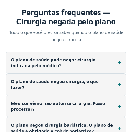
Perguntas frequentes —
Cirurgia negada pelo plano
Tudo o que você precisa saber quando o plano de saúde
negou cirurgia
O plano de saúde pode negar cirurgia
indicada pelo médico?
Na maioria dos casos, não. Se a cirurgia tem indicação
O plano de saúde negou cirurgia, o que
médica e está dentro da cobertura contratual, o plano
fazer?
de saúde não pode negar cirurgia. Desde 2022, o rol
O primeiro passo é guardar toda a documentação: a
da ANS é exemplificativo, o que ampliou ainda mais
Meu convênio não autoriza cirurgia. Posso
negativa por escrito (e-mail, carta, protocolo), o
os direitos do paciente. Se o seu plano de saúde
processar?
relatório médico com indicação da cirurgia e seus
negou cirurgia, você pode buscar seus direitos na
Sim. Quando o convênio não autoriza cirurgia que o
exames. Depois, procure orientação jurídica
Justiça.
O plano negou cirurgia bariátrica. O plano de
médico indicou, você pode buscar na Justiça uma
especializada. No Quero Direito Saúde,
saúde é obrigado a cobrir bariátrica?