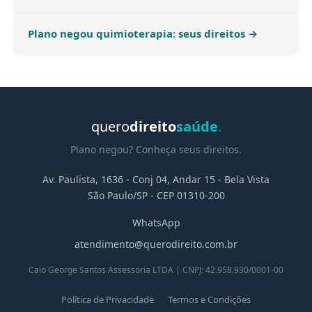
Plano negou quimioterapia: seus direitos →
quero
direito
saúde
.
Plano negou? Conheça seus direitos.
Av. Paulista, 1636 - Conj 04, Andar 15 - Bela Vista
São Paulo/SP - CEP 01310-200
WhatsApp
atendimento@querodireito.com.br
Caio George Santos Assessoria LTDA | CNPJ: 42.958.930/0001-00
Política de Privacidade
Termos e Condições