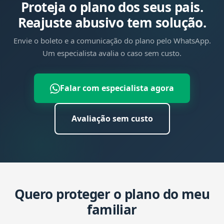
Proteja o plano dos seus pais.
paga há anos por causa de um reajuste abusivo.
Reajuste abusivo tem solução.
Envie o boleto e a comunicação do plano pelo WhatsApp.
Um especialista avalia o caso sem custo.
Falar com especialista agora
Avaliação sem custo
Quero proteger o plano do meu
familiar