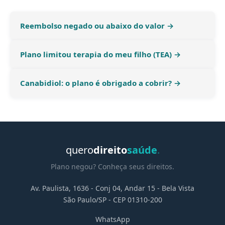
Reembolso negado ou abaixo do valor →
Plano limitou terapia do meu filho (TEA) →
Canabidiol: o plano é obrigado a cobrir? →
quero
direito
saúde
.
Plano negou? Conheça seus direitos.
Av. Paulista, 1636 - Conj 04, Andar 15 - Bela Vista
São Paulo/SP - CEP 01310-200
WhatsApp