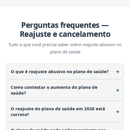
Perguntas frequentes —
Reajuste e cancelamento
Tudo o que você precisa saber sobre reajuste abusivo no
plano de saúde
O que é reajuste abusivo no plano de saúde?
O reajuste abusivo no plano de saúde acontece
Como contestar o aumento do plano de
quando o plano aplica um aumento desproporcional,
saúde?
sem justificativa técnica ou acima do limite autorizado
Se você quer saber como contestar o aumento do
pela ANS. Isso inclui reajuste por faixa etária após os
O reajuste do plano de saúde em 2026 está
plano de saúde, o caminho mais eficaz é buscar
60 anos (proibido pelo STF), reajustes anuais muito
correto?
orientação jurídica. No Quero Direito Saúde,
acima da inflação e aumentos acumulados que
O reajuste do plano de saúde em 2026 para planos
encaminhamos seu caso a um advogado especialista
inviabilizam a permanência no plano.