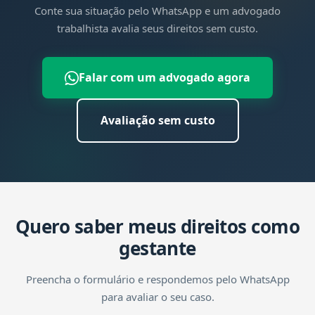
Conte sua situação pelo WhatsApp e um advogado
advogado para avaliar, sem custo.
trabalhista avalia seus direitos sem custo.
Falar com um advogado agora
Avaliação sem custo
Quero saber meus direitos como
gestante
Preencha o formulário e respondemos pelo WhatsApp
para avaliar o seu caso.