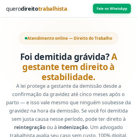
quero
direito
trabalhista
.
Fale no WhatsApp
Atendimento online — Direito do Trabalho
Foi demitida grávida?
A
gestante tem direito à
estabilidade.
A lei protege a gestante da demissão desde a
confirmação da gravidez até cinco meses após o
parto — e isso vale mesmo que ninguém soubesse da
gravidez na hora da demissão. Se você foi demitida
sem justa causa nesse período, pode ter direito à
reintegração
ou à
indenização
. Um advogado
trabalhista avalia seu caso sem custo, 100% digital.