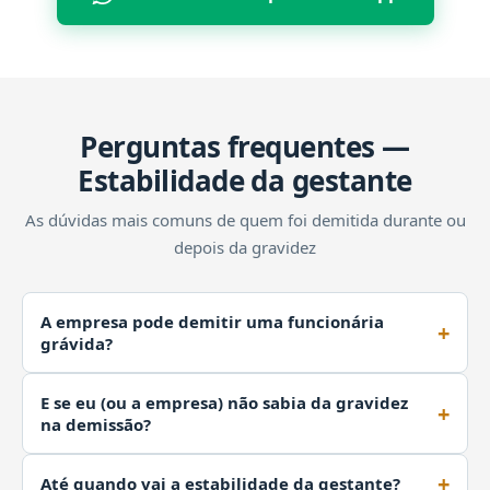
Perguntas frequentes —
Estabilidade da gestante
As dúvidas mais comuns de quem foi demitida durante ou
depois da gravidez
A empresa pode demitir uma funcionária
grávida?
Não sem justa causa, dentro do período de
E se eu (ou a empresa) não sabia da gravidez
estabilidade. A Constituição garante à gestante
na demissão?
estabilidade no emprego desde a confirmação da
A estabilidade continua valendo. A Súmula 244 do TST
gravidez até cinco meses após o parto (art. 10 do
Até quando vai a estabilidade da gestante?